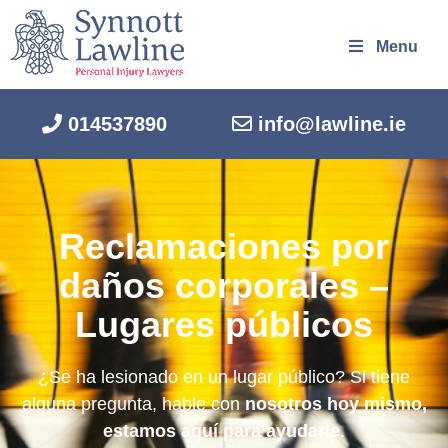
Menu
014537890
info@lawline.ie
Reclamaciones por
daños corporales –
Lugares públicos
¿Se ha lesionado en un lugar público? Si tiene
alguna pregunta, hable con
nosotros hoy mismo,
estamos aquí para ayudarle
.