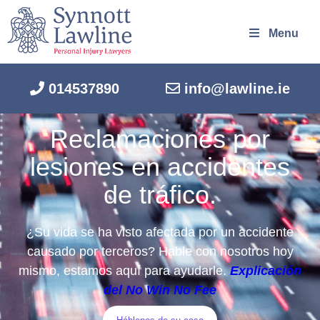
Menu
014537890
info@lawline.ie
Reclamaciones por
lesiones en accidentes
de tráfico.
¿Su vida se ha visto afectada por un accidente
causado por terceros? Hable con nosotros hoy
mismo, estamos aquí para ayudarle.
Explicación
del No Win No Fee